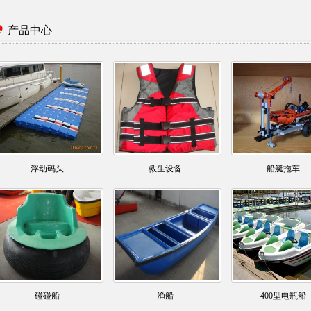
产品中心
浮动码头
救生设备
船艇拖车
碰碰船
渔船
400型电瓶船