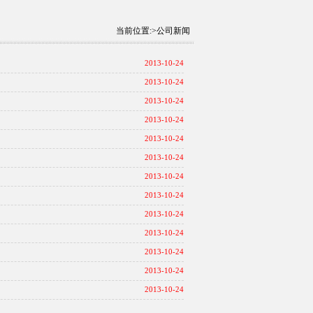
当前位置:>公司新闻
2013-10-24
2013-10-24
2013-10-24
2013-10-24
2013-10-24
2013-10-24
2013-10-24
2013-10-24
2013-10-24
2013-10-24
2013-10-24
2013-10-24
2013-10-24