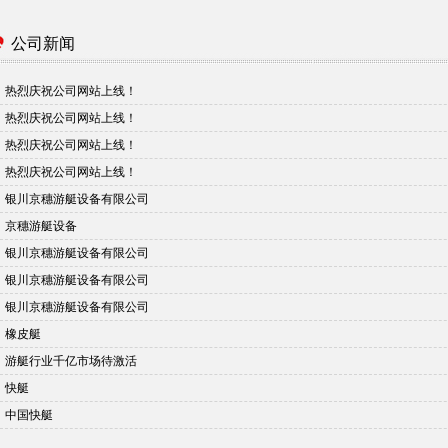
公司新闻
热烈庆祝公司网站上线！
热烈庆祝公司网站上线！
热烈庆祝公司网站上线！
热烈庆祝公司网站上线！
银川京穗游艇设备有限公司
京穗游艇设备
银川京穗游艇设备有限公司
银川京穗游艇设备有限公司
银川京穗游艇设备有限公司
橡皮艇
游艇行业千亿市场待激活
快艇
中国快艇