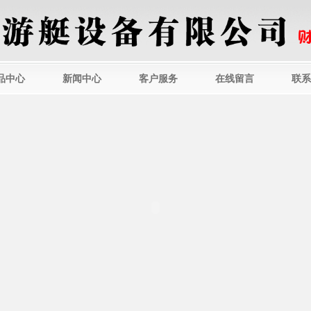
品中心
新闻中心
客户服务
在线留言
联系