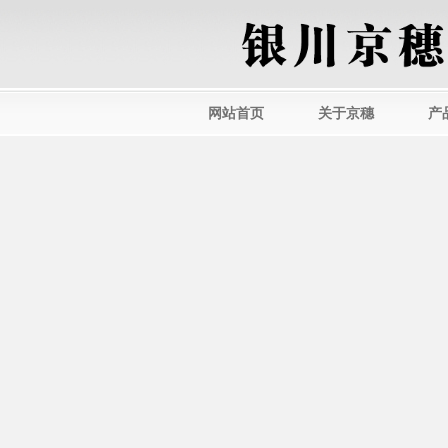
网站首页
关于京穗
产