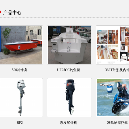
产品中心
520冲锋舟
UF25CC钓鱼艇
38FT外形及内
BF2
东发船外机
雅马哈摩托艇