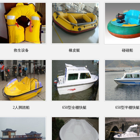
救生设备
橡皮艇
碰碰船
2人脚踏船
650型全棚快艇
650型半棚快艇