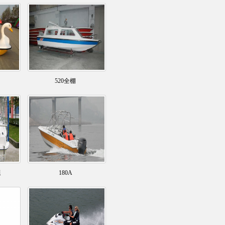
520全棚
艇
180A