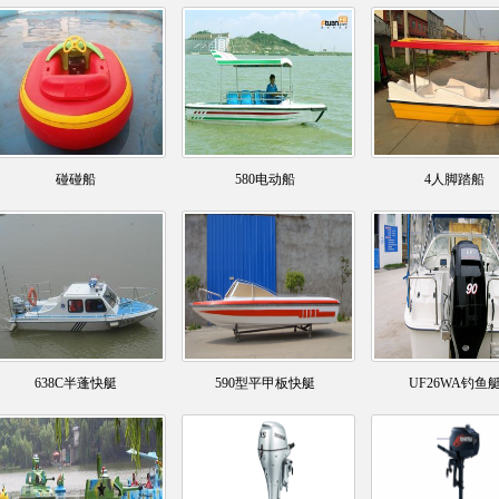
碰碰船
580电动船
4人脚踏船
638C半蓬快艇
590型平甲板快艇
UF26WA钓鱼