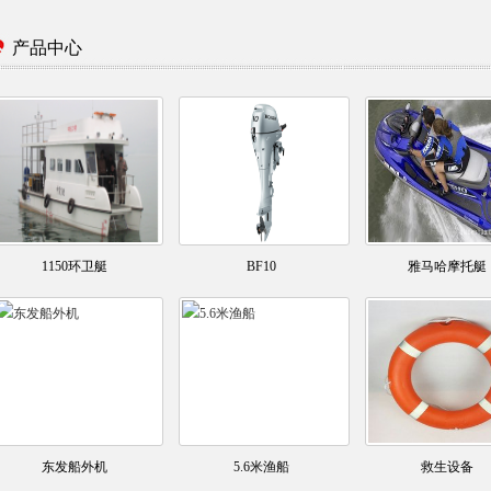
产品中心
1150环卫艇
BF10
雅马哈摩托艇
东发船外机
5.6米渔船
救生设备