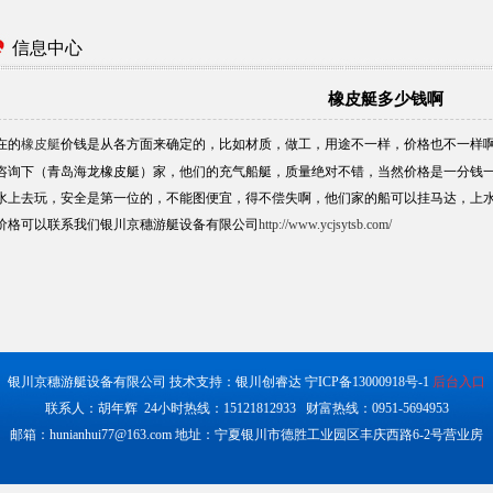
信息中心
橡皮艇多少钱啊
在的
橡皮艇
价钱是从各方面来确定的，比如材质，做工，用途不一样，价格也不一样
咨询下（青岛海龙橡皮艇）家，他们的充气船艇，质量绝对不错，当然价格是一分钱
水上去玩，安全是第一位的，不能图便宜，得不偿失啊，他们家的船可以挂马达，上
价格可以联系我们银川京穗游艇设备有限公司
http://www.ycjsytsb.com/
银川京穗游艇设备有限公司 技术支持：银川创睿达
宁ICP备13000918号-1
后台入口
联系人：胡年辉 24小时热线：15121812933 财富热线：0951-5694953
邮箱：
hunianhui77@163.com
地址：宁夏银川市德胜工业园区丰庆西路6-2号营业房